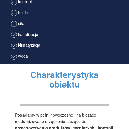
internet
telefon
siła
kanalizacja
klimatyzacja
woda
Charakterystyka
obiektu
Posiadamy w pełni nowoczesne i na bieżąco
modernizowane urządzenia służące do
przechowywania produktów leczniczych i kontroli